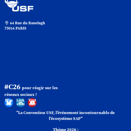
equipe.convention@usf.fr
64 Rue du Ranelagh
75016 PARIS
Accueil
Infos pratiques
Programme
En savoir plus sur l'USF
Médias
#C26
pour réagir sur les
réseaux sociaux !
Blue
Link
Yout
sky
edin
ube
"La Convention USF,
l'événement incontournable
de
l'écosystème
SAP
"
Thème 2026 :