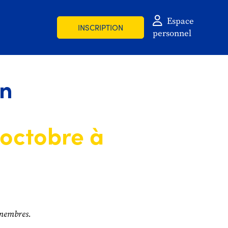
Espace
INSCRIPTION
personnel
on
 octobre à
 membres.