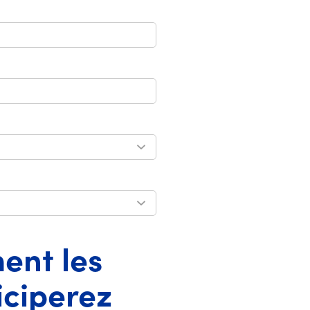
ment les
iciperez