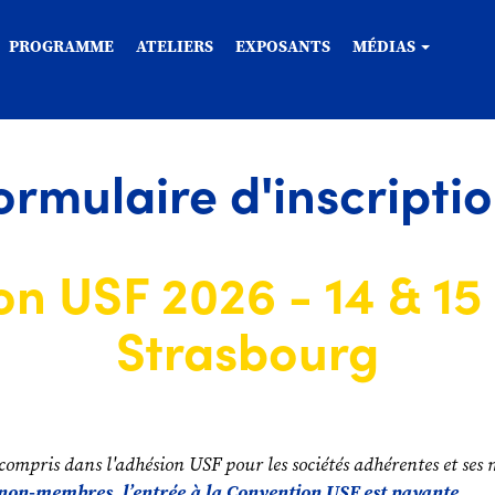
PROGRAMME
ATELIERS
EXPOSANTS
MÉDIAS
ormulaire d'inscripti
n USF 2026 - 14 & 15
Strasbourg
 compris dans l'adhésion USF pour les sociétés adhérentes et ses
s non-membres, l’entrée à la Convention USF est payante.